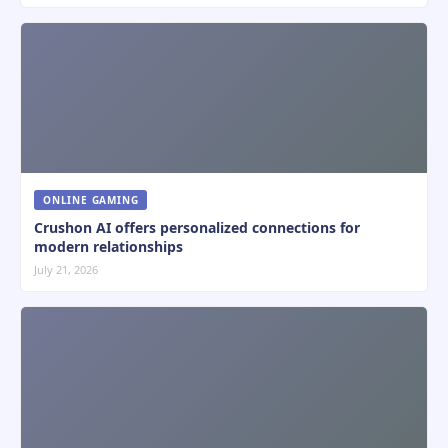
ONLINE GAMING
Crushon AI offers personalized connections for
modern relationships
July 21, 2026