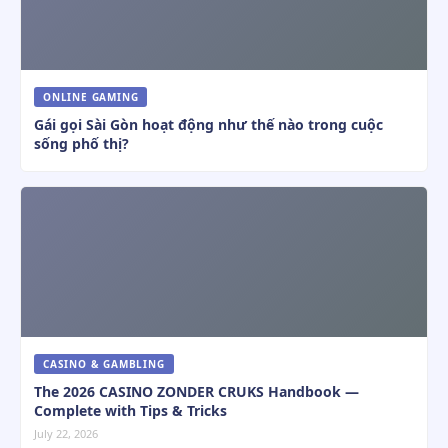
ONLINE GAMING
Gái gọi Sài Gòn hoạt động như thế nào trong cuộc
sống phố thị?
CASINO & GAMBLING
The 2026 CASINO ZONDER CRUKS Handbook —
Complete with Tips & Tricks
July 22, 2026