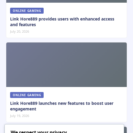
ONLINE GAMING
Link Hore889 provides users with enhanced access
and features
July 20, 2026
ONLINE GAMING
Link Hore889 launches new features to boost user
engagement
July 19, 2026
We respect your privacy