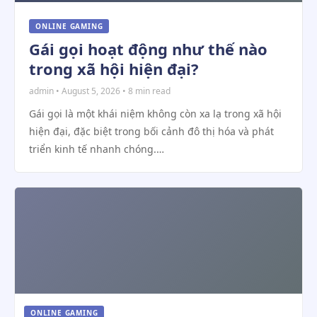
ONLINE GAMING
Gái gọi hoạt động như thế nào
trong xã hội hiện đại?
admin • August 5, 2026 • 8 min read
Gái gọi là một khái niệm không còn xa lạ trong xã hội
hiện đại, đặc biệt trong bối cảnh đô thị hóa và phát
triển kinh tế nhanh chóng.…
ONLINE GAMING