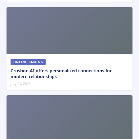
ONLINE GAMING
Crushon AI offers personalized connections for
modern relationships
July 21, 2026