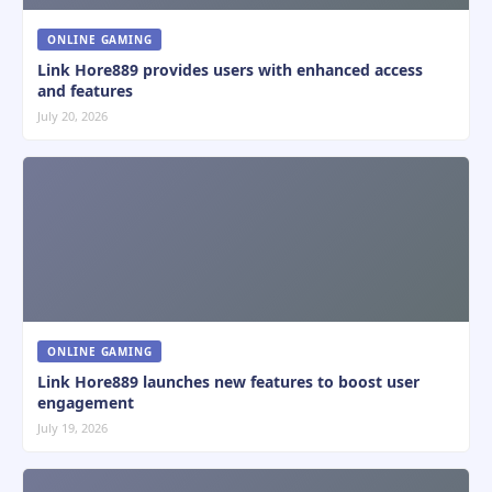
ONLINE GAMING
Link Hore889 provides users with enhanced access
and features
July 20, 2026
ONLINE GAMING
Link Hore889 launches new features to boost user
engagement
July 19, 2026